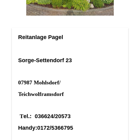
Reitanlage Pagel
Sorge-Settendorf 23
07987 Mohlsdorf/
Teichwolframsdorf
T
el.: 036624/20573
Handy:0172/5366795